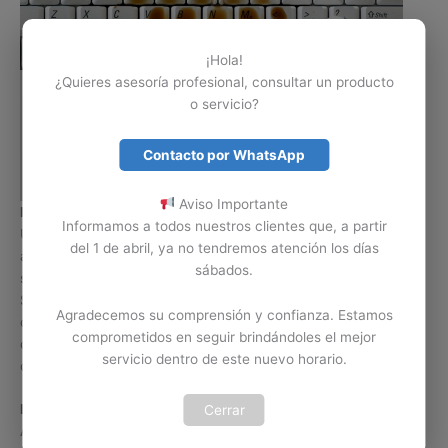
¡Hola!
¿Quieres asesoría profesional, consultar un producto
o servicio?
Contacto por WhatsApp
Aviso Importante
Mantenimiento o limpieza de Teclado Spin
Informamos a todos nuestros clientes que, a partir
Un Portátil Acer Spin no está exento de un accidente con
del 1 de abril, ya no tendremos atención los días
algún liquido o sustancia sobre su Teclado, cuando esto
sábados.
sucede es posible limpiar o realizar mantenimiento al Teclado
Spin para secar o eliminar residuos de dicho líquido. El Teclado
Agradecemos su comprensión y confianza. Estamos
de un portátil Spin también está expuesto a residuos de
comprometidos en seguir brindándoles el mejor
comida o exceso de polvo, esto también afecta
servicio dentro de este nuevo horario.
considerablemente el funcionamiento de dicho Teclado.
IMPORTANTE:
Si el líquido que se derramo sobre su Teclado
Cerrar
Acer Spin SP513-51 es gaseosa, café o cualquier bebida que