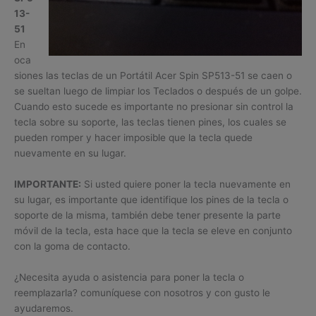
13-
51
En
oca
siones las teclas de un Portátil Acer Spin SP513-51 se caen o
se sueltan luego de limpiar los Teclados o después de un golpe.
Cuando esto sucede es importante no presionar sin control la
tecla sobre su soporte, las teclas tienen pines, los cuales se
pueden romper y hacer imposible que la tecla quede
nuevamente en su lugar.
IMPORTANTE:
Si usted quiere poner la tecla nuevamente en
su lugar, es importante que identifique los pines de la tecla o
soporte de la misma, también debe tener presente la parte
móvil de la tecla, esta hace que la tecla se eleve en conjunto
con la goma de contacto.
¿Necesita ayuda o asistencia para poner la tecla o
reemplazarla? comuníquese con nosotros y con gusto le
ayudaremos.