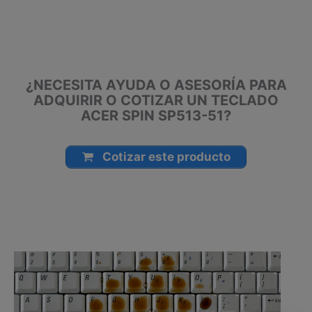
Manizales, Florencia, Yopal, Popayán, Valledupar, Quibdó,
Montería, Bogotá, Inírida, San José del Guaviare, Neiva,
Riohacha, Santa Marta, Villavicencio, Pasto, Cúcuta, Mocoa,
Armenia, Pereira, San Andrés, Bucaramanga, Sincelejo,
Ibagué, Cali, Mitú, Puerto Carreño.
¿NECESITA AYUDA O ASESORÍA PARA
ADQUIRIR O COTIZAR UN TECLADO
ACER SPIN SP513-51?
Cotizar este producto