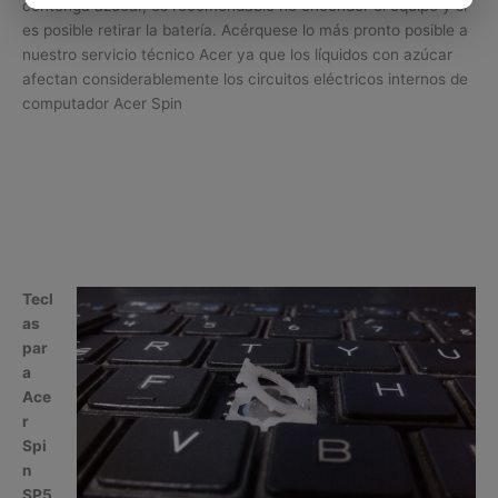
contenga azúcar, es recomendable no encender el equipo y si
es posible retirar la batería. Acérquese lo más pronto posible a
nuestro servicio técnico Acer ya que los líquidos con azúcar
afectan considerablemente los circuitos eléctricos internos de
computador Acer Spin
Tecl
as
par
a
Ace
r
Spi
n
SP5