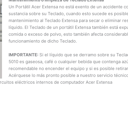
Agradecemos su comprensión y confianza. Estamos
Un Portátil Acer Extensa no está exento de un accidente co
comprometidos en seguir brindándoles el mejor servicio
sustancia sobre su Teclado, cuando esto sucede es posible 
dentro de este nuevo horario.
mantenimiento al Teclado Extensa para secar o eliminar re
líquido. El Teclado de un portátil Extensa también está exp
Cerrar
comida o exceso de polvo, esto también afecta considerab
funcionamiento de dicho Teclado.
IMPORTANTE:
Si el líquido que se derramo sobre su Tecl
5010 es gaseosa, café o cualquier bebida que contenga azú
recomendable no encender el equipo y si es posible retirar 
Acérquese lo más pronto posible a nuestro servicio técnic
ircuitos eléctricos internos de computador Acer Extensa