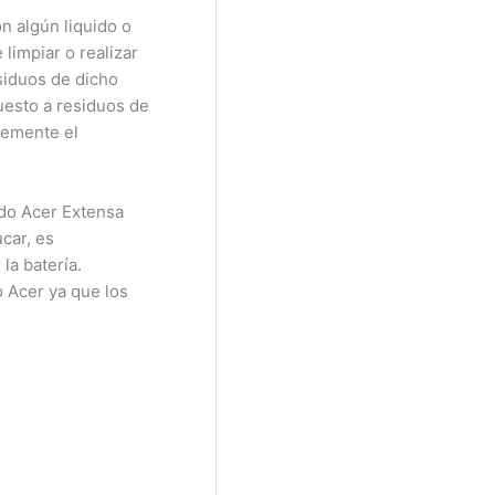
n algún liquido o
limpiar o realizar
siduos de dicho
uesto a residuos de
lemente el
ado Acer Extensa
car, es
la batería.
o Acer ya que los