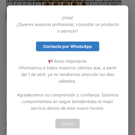
¡Hola!
¿Quieres asesoría profesional, consultar un producto
o servicio?
Contacto por WhatsApp
Aviso Importante
Mantenimiento o limpieza de Teclado Aspire
Informamos a todos nuestros clientes que, a partir
Un Portátil Acer Aspire no está exento de un accidente con
del 1 de abril, ya no tendremos atención los días
algún liquido o sustancia sobre su Teclado, cuando esto
sábados.
sucede es posible limpiar o realizar mantenimiento al Teclado
Aspire para secar o eliminar residuos de dicho líquido. El
Agradecemos su comprensión y confianza. Estamos
Teclado de un portátil Aspire también está expuesto a residuos
comprometidos en seguir brindándoles el mejor
de comida o exceso de polvo, esto también afecta
servicio dentro de este nuevo horario.
considerablemente el funcionamiento de dicho Teclado.
IMPORTANTE:
Si el líquido que se derramo sobre su Teclado
Cerrar
Acer Aspire V3-112P es gaseosa, café o cualquier bebida que