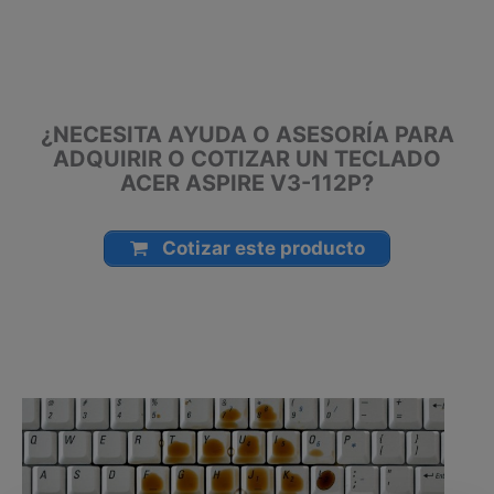
Manizales, Florencia, Yopal, Popayán, Valledupar, Quibdó,
Montería, Bogotá, Inírida, San José del Guaviare, Neiva,
Riohacha, Santa Marta, Villavicencio, Pasto, Cúcuta, Mocoa,
Armenia, Pereira, San Andrés, Bucaramanga, Sincelejo,
Ibagué, Cali, Mitú, Puerto Carreño.
¿NECESITA AYUDA O ASESORÍA PARA
ADQUIRIR O COTIZAR UN TECLADO
ACER ASPIRE V3-112P?
Cotizar este producto