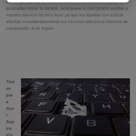
contenga azúcar, es recomendable no encender el equipo y si
es posible retirar la batería. Acérquese lo más pronto posible a
nuestro servicio técnico Acer ya que los líquidos con azúcar
afectan considerablemente los circuitos eléctricos internos de
computador Acer Aspire
Tecl
as
par
a
Ace
r
Asp
ire
V3-