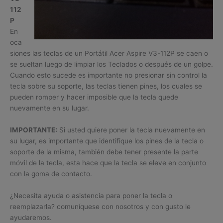
112
P
En
oca
siones las teclas de un Portátil Acer Aspire V3-112P se caen o
se sueltan luego de limpiar los Teclados o después de un golpe.
Cuando esto sucede es importante no presionar sin control la
tecla sobre su soporte, las teclas tienen pines, los cuales se
pueden romper y hacer imposible que la tecla quede
nuevamente en su lugar.
IMPORTANTE:
Si usted quiere poner la tecla nuevamente en
su lugar, es importante que identifique los pines de la tecla o
soporte de la misma, también debe tener presente la parte
móvil de la tecla, esta hace que la tecla se eleve en conjunto
con la goma de contacto.
¿Necesita ayuda o asistencia para poner la tecla o
reemplazarla? comuníquese con nosotros y con gusto le
ayudaremos.