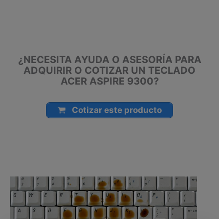
Manizales, Florencia, Yopal, Popayán, Valledupar, Quibdó,
Montería, Bogotá, Inírida, San José del Guaviare, Neiva,
Riohacha, Santa Marta, Villavicencio, Pasto, Cúcuta, Mocoa,
Armenia, Pereira, San Andrés, Bucaramanga, Sincelejo,
Ibagué, Cali, Mitú, Puerto Carreño.
¿NECESITA AYUDA O ASESORÍA PARA
ADQUIRIR O COTIZAR UN TECLADO
ACER ASPIRE 9300?
Cotizar este producto