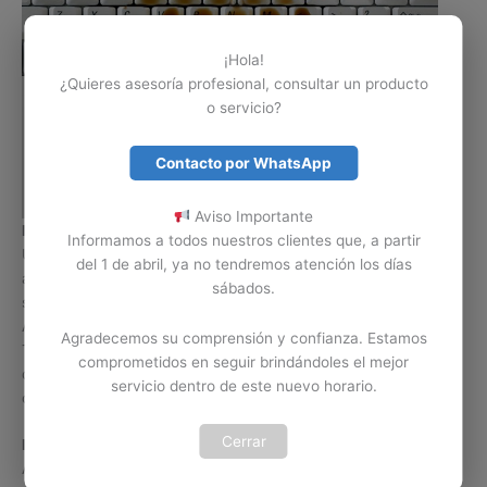
¡Hola!
¿Quieres asesoría profesional, consultar un producto
o servicio?
Contacto por WhatsApp
Aviso Importante
Mantenimiento o limpieza de Teclado Aspire
Informamos a todos nuestros clientes que, a partir
Un Portátil Acer Aspire no está exento de un accidente con
del 1 de abril, ya no tendremos atención los días
algún liquido o sustancia sobre su Teclado, cuando esto
sábados.
sucede es posible limpiar o realizar mantenimiento al Teclado
Aspire para secar o eliminar residuos de dicho líquido. El
Agradecemos su comprensión y confianza. Estamos
Teclado de un portátil Aspire también está expuesto a residuos
comprometidos en seguir brindándoles el mejor
de comida o exceso de polvo, esto también afecta
servicio dentro de este nuevo horario.
considerablemente el funcionamiento de dicho Teclado.
Cerrar
IMPORTANTE:
Si el líquido que se derramo sobre su Teclado
Acer Aspire 9300 es gaseosa, café o cualquier bebida que