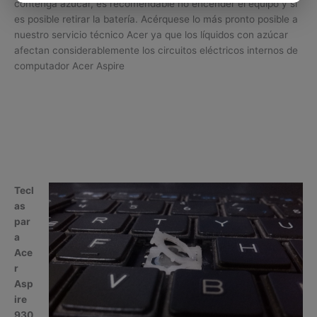
contenga azúcar, es recomendable no encender el equipo y si
es posible retirar la batería. Acérquese lo más pronto posible a
nuestro servicio técnico Acer ya que los líquidos con azúcar
afectan considerablemente los circuitos eléctricos internos de
computador Acer Aspire
Tecl
as
par
a
Ace
r
Asp
ire
930