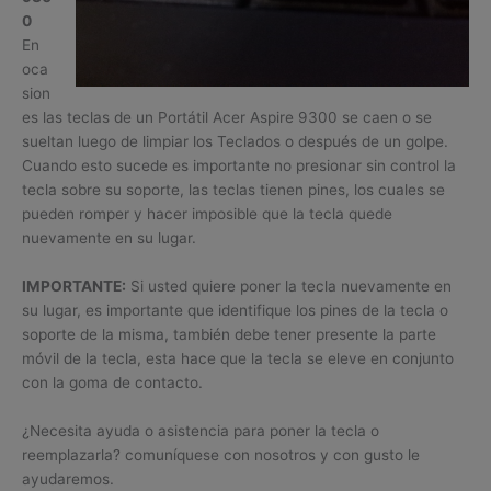
0
En
oca
sion
es las teclas de un Portátil Acer Aspire 9300 se caen o se
sueltan luego de limpiar los Teclados o después de un golpe.
Cuando esto sucede es importante no presionar sin control la
tecla sobre su soporte, las teclas tienen pines, los cuales se
pueden romper y hacer imposible que la tecla quede
nuevamente en su lugar.
IMPORTANTE:
Si usted quiere poner la tecla nuevamente en
su lugar, es importante que identifique los pines de la tecla o
soporte de la misma, también debe tener presente la parte
móvil de la tecla, esta hace que la tecla se eleve en conjunto
con la goma de contacto.
¿Necesita ayuda o asistencia para poner la tecla o
reemplazarla? comuníquese con nosotros y con gusto le
ayudaremos.