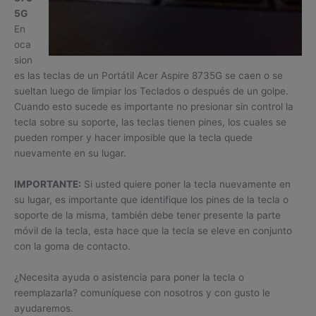
5G
En
oca
sion
es las teclas de un Portátil Acer Aspire 8735G se caen o se
sueltan luego de limpiar los Teclados o después de un golpe.
Cuando esto sucede es importante no presionar sin control la
tecla sobre su soporte, las teclas tienen pines, los cuales se
pueden romper y hacer imposible que la tecla quede
nuevamente en su lugar.
IMPORTANTE:
Si usted quiere poner la tecla nuevamente en
su lugar, es importante que identifique los pines de la tecla o
soporte de la misma, también debe tener presente la parte
móvil de la tecla, esta hace que la tecla se eleve en conjunto
con la goma de contacto.
¿Necesita ayuda o asistencia para poner la tecla o
reemplazarla? comuníquese con nosotros y con gusto le
ayudaremos.