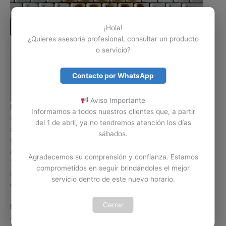
¡Hola!
¿Quieres asesoría profesional, consultar un producto
o servicio?
Contacto por WhatsApp
Aviso Importante
Mantenimiento o limpieza de Teclado Aspire
Informamos a todos nuestros clientes que, a partir
Un Portátil Acer Aspire no está exento de un accidente con
del 1 de abril, ya no tendremos atención los días
algún liquido o sustancia sobre su Teclado, cuando esto
sábados.
sucede es posible limpiar o realizar mantenimiento al Teclado
Aspire para secar o eliminar residuos de dicho líquido. El
Agradecemos su comprensión y confianza. Estamos
Teclado de un portátil Aspire también está expuesto a residuos
comprometidos en seguir brindándoles el mejor
de comida o exceso de polvo, esto también afecta
servicio dentro de este nuevo horario.
considerablemente el funcionamiento de dicho Teclado.
Cerrar
IMPORTANTE:
Si el líquido que se derramo sobre su Teclado
Acer Aspire 8735G es gaseosa, café o cualquier bebida que