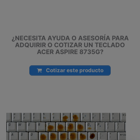
Manizales, Florencia, Yopal, Popayán, Valledupar, Quibdó,
Montería, Bogotá, Inírida, San José del Guaviare, Neiva,
Riohacha, Santa Marta, Villavicencio, Pasto, Cúcuta, Mocoa,
Armenia, Pereira, San Andrés, Bucaramanga, Sincelejo,
Ibagué, Cali, Mitú, Puerto Carreño.
¿NECESITA AYUDA O ASESORÍA PARA
ADQUIRIR O COTIZAR UN TECLADO
ACER ASPIRE 8735G?
Cotizar este producto