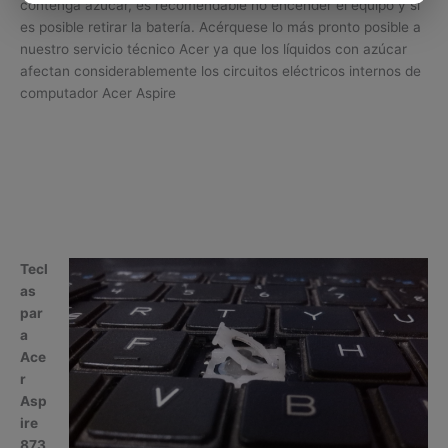
contenga azúcar, es recomendable no encender el equipo y si
es posible retirar la batería. Acérquese lo más pronto posible a
nuestro servicio técnico Acer ya que los líquidos con azúcar
afectan considerablemente los circuitos eléctricos internos de
computador Acer Aspire
Tecl
as
par
a
Ace
r
Asp
ire
873