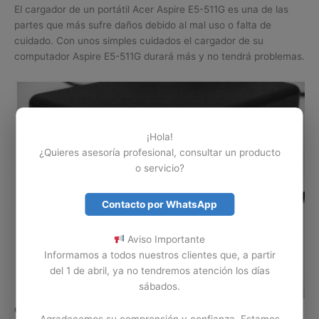
El cargador de un portátil Acer Aspire E5-511G es una de las
partes que más sufre daños debido al mal uso o falta de
cuidado. Con unos simples cuidados el cargador de su
computador Aspire E5-511G durará más y no tendrá problemas.
¡Hola!
¿Quieres asesoría profesional, consultar un producto
o servicio?
Contacto por WhatsApp
Aviso Importante
Informamos a todos nuestros clientes que, a partir
del 1 de abril, ya no tendremos atención los días
sábados.
Guardar o almacenar.
Es uno de los errores mas comunes en
Agradecemos su comprensión y confianza. Estamos