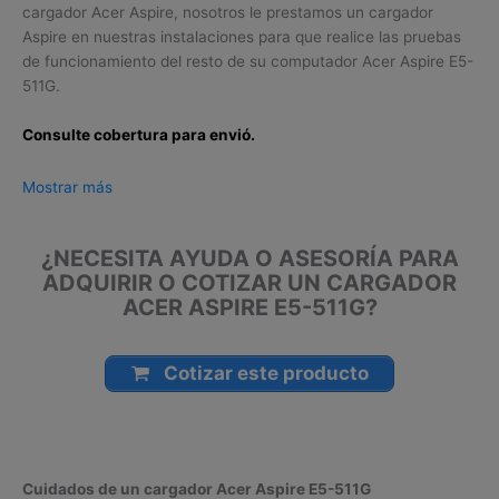
cargador Acer Aspire, nosotros le prestamos un cargador
Aspire en nuestras instalaciones para que realice las pruebas
de funcionamiento del resto de su computador Acer Aspire E5-
511G.
Consulte cobertura para envió.
Leticia, Medellín, Arauca, Barranquilla, Cartagena, Tunja,
Mostrar más
Manizales, Florencia, Yopal, Popayán, Valledupar, Quibdó,
Montería, Bogotá, Inírida, San José del Guaviare, Neiva,
¿NECESITA AYUDA O ASESORÍA PARA
Riohacha, Santa Marta, Villavicencio, Pasto, Cúcuta, Mocoa,
ADQUIRIR O COTIZAR UN CARGADOR
Armenia, Pereira, San Andrés, Bucaramanga, Sincelejo,
ACER ASPIRE E5-511G?
Ibagué, Cali, Mitú, Puerto Carreño.
Cotizar este producto
Cuidados de un cargador Acer Aspire E5-511G