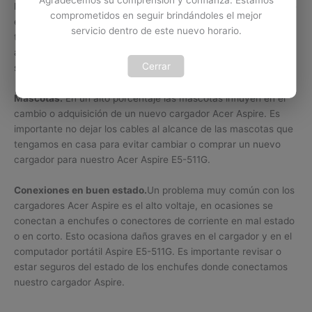
los que incurre el usuario de un Aspire E5-511G. Al momento de
comprometidos en seguir brindándoles el mejor
enrollar o guardar el cable del cargador Aspire E5-511G se
servicio dentro de este nuevo horario.
tensiona o se dobla mucho para reducir su tamaño y poder
almacenarlo mejor. Esto afecta considerablemente el cable en
Cerrar
su parte interna, ocasionando fallas en el mismo.
Mascotas.
En un alto porcentaje las mascotas influyen en el
cambio o adquisición de un nuevo cargador Acer Aspire. Es
importante no dejar los cables al alcance de las mascotas que
tengamos en casa para evitar cambiar o comprar un nuevo
cargador para nuestro Acer Aspire E5-511G.
Conexiones en buen estado.
Un problema muy común con los
cargadores Acer Aspire es el alto voltaje, en ocasiones se
conectan a enchufes o conectores de corriente en mal estado
o en corto. Esto ocasiona daños graves en el cargador y en el
computador portátil Aspire E5-511G. Es importante revisar o
estar seguros del estado de los enchufes donde conectamos
nuestro cargador Aspire.