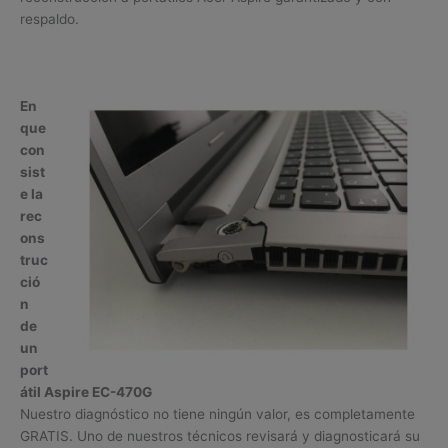
respaldo.
En
que
con
sist
e la
rec
ons
truc
ció
n
de
un
port
átil Aspire EC-470G
Nuestro diagnóstico no tiene ningún valor, es completamente
GRATIS. Uno de nuestros técnicos revisará y diagnosticará su