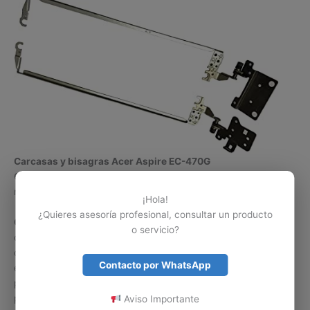
Carcasas y bisagras Acer Aspire EC-470G
Contamos con la experiencia y el personal para cambiar o
reparar la carcasa de un portátil Acer Aspire EC-470G.
¡Hola!
¿Quieres asesoría profesional, consultar un producto
Carcasas Aspire EC-470G.
Disponemos de diferentes
o servicio?
carcasas para computadores portátiles Acer Aspire. Si la
carcasa de su computador Acer Aspire no está disponible para
Contacto por WhatsApp
entrega inmediata, estamos en la capacidad de solicitarla bajo
pedido e instalarla. Gracias a esto podemos ofrecer garantía
por nuestro trabajo y facilitar la vida de nuestros clientes
Aviso Importante