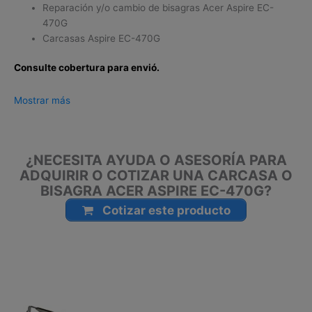
Reparación y/o cambio de bisagras Acer Aspire EC-
470G
Carcasas Aspire EC-470G
Consulte cobertura para envió.
Leticia, Medellín, Arauca, Barranquilla, Cartagena, Tunja,
Mostrar más
Manizales, Florencia, Yopal, Popayán, Valledupar, Quibdó,
Montería, Bogotá, Inírida, San José del Guaviare, Neiva,
Riohacha, Santa Marta, Villavicencio, Pasto, Cúcuta, Mocoa,
¿NECESITA AYUDA O ASESORÍA PARA
Armenia, Pereira, San Andrés, Bucaramanga, Sincelejo,
ADQUIRIR O COTIZAR UNA CARCASA O
Ibagué, Cali, Mitú, Puerto Carreño.
BISAGRA ACER ASPIRE EC-470G?
Cotizar este producto