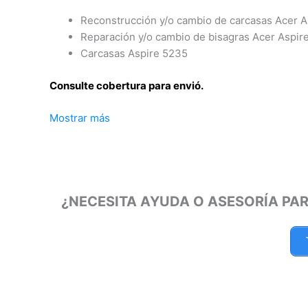
Reconstrucción y/o cambio de carcasas Acer 
Reparación y/o cambio de bisagras Acer Aspir
Carcasas Aspire 5235
Consulte cobertura para envió.
Mostrar más
Leticia, Medellín, Arauca, Barranquilla, Cartagena, Tu
Manizales, Florencia, Yopal, Popayán, Valledupar, Qu
Montería, Bogotá, Inírida, San José del Guaviare, Nei
Riohacha, Santa Marta, Villavicencio, Pasto, Cúcuta,
Armenia, Pereira, San Andrés, Bucaramanga, Sincelej
¿NECESITA AYUDA O ASESORÍA PA
Cali, Mitú, Puerto Carreño.