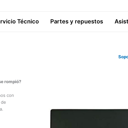
rvicio Técnico
Partes y repuestos
Asis
Sopo
 se rompió?
mos con
 de
a.