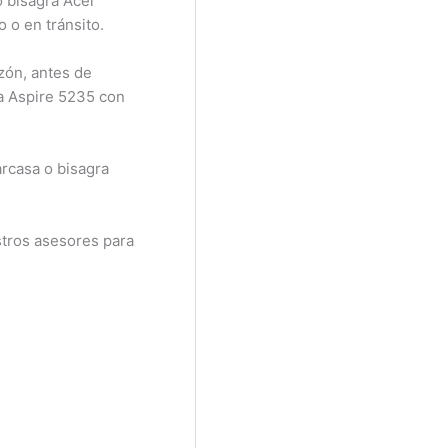
o bisagra Acer
o o en tránsito.
zón, antes de
ra Aspire 5235 con
arcasa o bisagra
tros asesores para