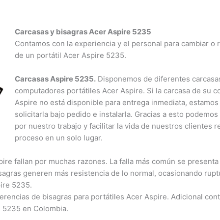
Aviso Importante
Carcasas y bisagras Acer Aspire 5235
Informamos a todos nuestros clientes que, a partir del 1 de
Contamos con la experiencia y el personal para cambiar o r
abril, ya no tendremos atención los días sábados.
de un portátil Acer Aspire 5235.
Agradecemos su comprensión y confianza. Estamos
Carcasas Aspire 5235.
Disponemos de diferentes carcasa
comprometidos en seguir brindándoles el mejor servicio
computadores portátiles Acer Aspire. Si la carcasa de su 
dentro de este nuevo horario.
Aspire no está disponible para entrega inmediata, estamos
solicitarla bajo pedido e instalarla. Gracias a esto podemos
Cerrar
por nuestro trabajo y facilitar la vida de nuestros clientes r
proceso en un solo lugar.
pire fallan por muchas razones. La falla más común se presenta 
isagras generen más resistencia de lo normal, ocasionando rupt
ire 5235.
ferencias de bisagras para portátiles Acer Aspire. Adicional co
re 5235 en Colombia.