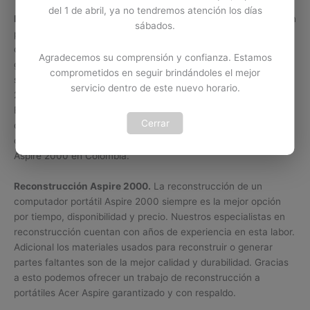
del 1 de abril, ya no tendremos atención los días
Bisagras Aspire 2000.
Las bisagras de un portátil Aspire fallan
sábados.
por muchas razones. La falla más común se presenta por falta
de mantenimiento o calibración. Esto provoca que las bisagras
Agradecemos su comprensión y confianza. Estamos
generen más resistencia de lo normal, ocasionando ruptura en
comprometidos en seguir brindándoles el mejor
sus soportes o en la carcasa externa del computador Aspire
servicio dentro de este nuevo horario.
2000.
En Bludet encontrara disponibilidad de diferentes referencias
Cerrar
de bisagras para portátiles Acer Aspire. Adicional contamos
con servicio de instalación y calibración para bisagras Acer
Aspire 2000 en Colombia.
Reconstrucción Aspire 2000.
La reconstrucción de un
computador portátil Aspire 2000 siempre es la mejor opción
por tiempo, disponibilidad y precio. Nuestros especialistas en
reconstrucción cuentan con años de experiencia en esta labor.
Adicional los materiales usados para reconstruir o generar
partes faltantes son de la mejor calidad y durabilidad. Gracias
a esto podemos ofrecer un trabajo de reconstrucción a
portátiles Acer Aspire garantizado y con respaldo.