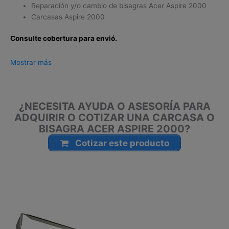
Reparación y/o cambio de bisagras Acer Aspire 2000
Carcasas Aspire 2000
Consulte cobertura para envió.
Leticia, Medellín, Arauca, Barranquilla, Cartagena, Tunja,
Mostrar más
Manizales, Florencia, Yopal, Popayán, Valledupar, Quibdó,
Montería, Bogotá, Inírida, San José del Guaviare, Neiva,
Riohacha, Santa Marta, Villavicencio, Pasto, Cúcuta, Mocoa,
¿NECESITA AYUDA O ASESORÍA PARA
Armenia, Pereira, San Andrés, Bucaramanga, Sincelejo,
ADQUIRIR O COTIZAR UNA CARCASA O
Ibagué, Cali, Mitú, Puerto Carreño.
BISAGRA ACER ASPIRE 2000?
Cotizar este producto