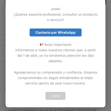
Hay daños o problemas de los computadores portátiles Acer
¡Hola!
TravelMate TX40-G3-M que se solucionan con solo realizar
¿Quieres asesoría profesional, consultar un producto
mantenimiento a su ventilador interno.
o servicio?
Problemas como recalentamiento, apagado repentino o
Contacto por WhatsApp
lentitud, son algunos de los errores o problemas causados por
la falla del ventilador o suciedad en el mismo. Contamos con
Aviso Importante
expertos en mantenimiento y limpieza de ventiladores Acer
Informamos a todos nuestros clientes que, a partir
TravelMate TX40-G3-M en Colombia.
del 1 de abril, ya no tendremos atención los días
sábados.
Limpiar por cuenta propia.
Es importante tener claro que la limpieza del ventilador de un
Acer TravelMate TX40-G3-M no se puede tomar a la ligera. Si
Agradecemos su comprensión y confianza. Estamos
no tiene los conocimientos y la herramienta necesaria para
comprometidos en seguir brindándoles el mejor
realizar esta labor, lo mejor es abstenerse de realizarla, ya que
servicio dentro de este nuevo horario.
podemos ocasionar un daño serio en el ventilador Acer
TravelMate o en el equipo Acer TravelMate TX40-G3-M.
Cerrar
En ocasiones los usuarios de Acer TravelMate intentan limpiar
o soplar el ventilador de un Acer TravelMate TX40-G3-M