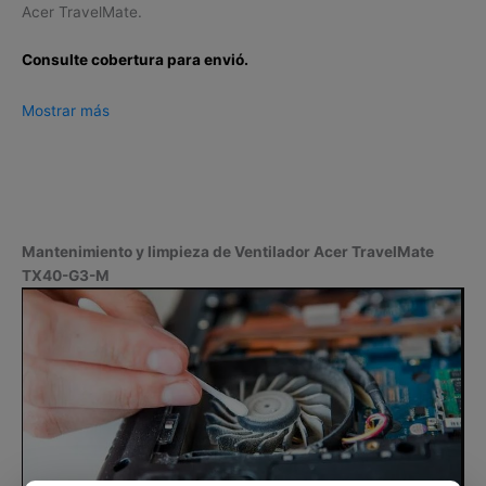
Acer TravelMate.
Consulte cobertura para envió.
Leticia, Medellín, Arauca, Barranquilla, Cartagena, Tunja,
Mostrar más
Manizales, Florencia, Yopal, Popayán, Valledupar, Quibdó,
Montería, Bogotá, Inírida, San José del Guaviare, Neiva,
Riohacha, Santa Marta, Villavicencio, Pasto, Cúcuta, Mocoa,
Armenia, Pereira, San Andrés, Bucaramanga, Sincelejo,
Ibagué, Cali, Mitú, Puerto Carreño.
Mantenimiento y limpieza de Ventilador Acer TravelMate
TX40-G3-M