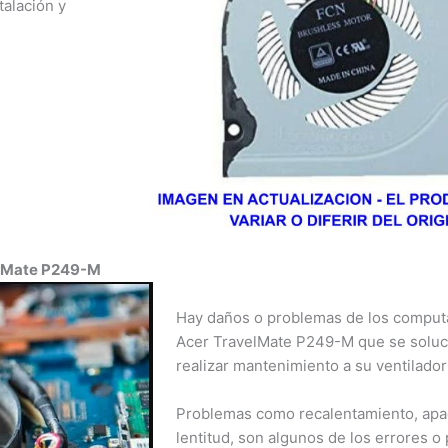
alación y
nja, Manizales,
ría, Bogotá,
a Marta,
¡Hola!
a, San Andrés,
¿Quieres asesoría profesional, consultar un producto o
arreño.
servicio?
elMate P249-M
Contacto por WhatsApp
Hay daños o problemas de los computa
Aviso Importante
Acer TravelMate P249-M que se soluc
Informamos a todos nuestros clientes que, a partir del 1 de
realizar mantenimiento a su ventilador
abril, ya no tendremos atención los días sábados.
Problemas como recalentamiento, apa
Agradecemos su comprensión y confianza. Estamos
lentitud, son algunos de los errores o