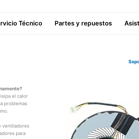
rvicio Técnico
Partes y repuestos
Asis
Sopo
tinamente?
sipa el calor
ta problemas
smo.
 ventiladores
ladores para