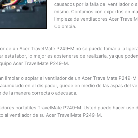
comprometidos en seguir brindándoles el mejor servicio
causados por la falla del ventilador o 
dentro de este nuevo horario.
mismo. Contamos con expertos en ma
limpieza de ventiladores Acer Travel
Colombia.
Cerrar
dor de un Acer TravelMate P249-M no se puede tomar a la ligera.
ar esta labor, lo mejor es abstenerse de realizarla, ya que pod
 equipo Acer TravelMate P249-M.
n limpiar o soplar el ventilador de un Acer TravelMate P249-M 
 acumulado en el disipador, quede en medio de las aspas del ve
e de la manera correcta o adecuada.
tadores portátiles TravelMate P249-M. Usted puede hacer uso d
nto al ventilador de su Acer TravelMate P249-M.