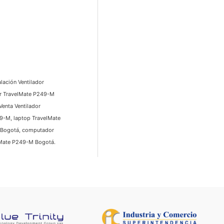
lación Ventilador
or TravelMate P249-M
enta Ventilador
9-M, laptop TravelMate
M Bogotá, computador
lMate P249-M Bogotá.