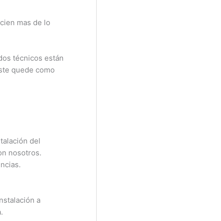
cien mas de lo
dos técnicos están
este quede como
talación del
on nosotros.
ncias.
nstalación a
.