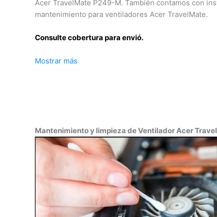
Acer TravelMate P249-M. También contamos con inst
mantenimiento para ventiladores Acer TravelMate.
Consulte cobertura para envió.
Mostrar más
Leticia, Medellín, Arauca, Barranquilla, Cartagena, Tu
Florencia, Yopal, Popayán, Valledupar, Quibdó, Monte
Inírida, San José del Guaviare, Neiva, Riohacha, Sant
Villavicencio, Pasto, Cúcuta, Mocoa, Armenia, Pereir
Bucaramanga, Sincelejo, Ibagué, Cali, Mitú, Puerto C
Mantenimiento y limpieza de Ventilador Acer Trav