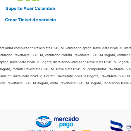
Soporte Acer Colombia
Crear Ticket de servicio
Ventilador computador TravelMate P249-M, Ventilador laptop TravelMate P249-M, Insta
ntilador TravelMate P249-M, Ventilador Portátil TravelMate P249-M Bogotá, Ventilad
aptop TravelMate P249-M Bogotá, Instalación Ventilador TravelMate P249-M Bogotá, V
Bogotá, Portátil TravelMate P249-M, TravelMate P249-M, computador TravelMate P24
paración TravelMate P249-M, Portátil TravelMate P249-M Bogotá, TravelMate P249-
ción TravelMate P249-M Bogotá, Venta TravelMate P249-M Bogotá, Reparación Trave