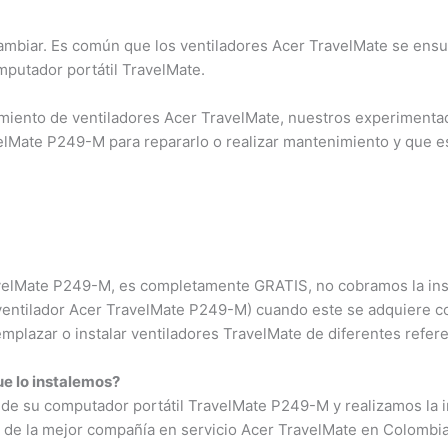
ambiar. Es común que los ventiladores Acer TravelMate se ensu
putador portátil TravelMate.
miento de ventiladores Acer TravelMate, nuestros experimenta
velMate P249-M para repararlo o realizar mantenimiento y que 
TravelMate P249-M, es completamente GRATIS, no cobramos la ins
(ventilador Acer TravelMate P249-M) cuando este se adquiere c
plazar o instalar ventiladores TravelMate de diferentes refere
e lo instalemos?
 de su computador portátil TravelMate P249-M y realizamos la i
 de la mejor compañía en servicio Acer TravelMate en Colombia