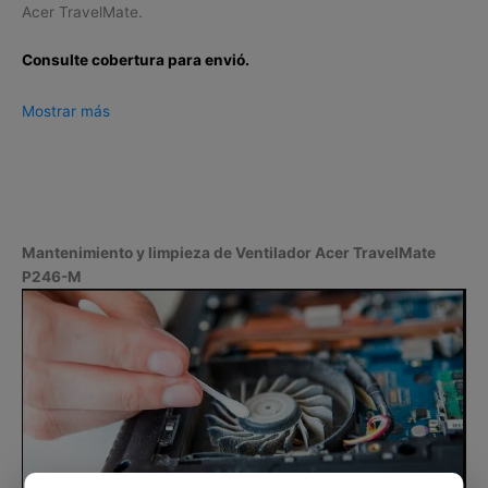
Acer TravelMate.
Consulte cobertura para envió.
Leticia, Medellín, Arauca, Barranquilla, Cartagena, Tunja,
Mostrar más
Manizales, Florencia, Yopal, Popayán, Valledupar, Quibdó,
Montería, Bogotá, Inírida, San José del Guaviare, Neiva,
Riohacha, Santa Marta, Villavicencio, Pasto, Cúcuta, Mocoa,
Armenia, Pereira, San Andrés, Bucaramanga, Sincelejo,
Ibagué, Cali, Mitú, Puerto Carreño.
Mantenimiento y limpieza de Ventilador Acer TravelMate
P246-M