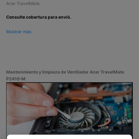
Acer TravelMate.
Consulte cobertura para envió.
Leticia, Medellín, Arauca, Barranquilla, Cartagena, Tunja,
Mostrar más
Manizales, Florencia, Yopal, Popayán, Valledupar, Quibdó,
Montería, Bogotá, Inírida, San José del Guaviare, Neiva,
Riohacha, Santa Marta, Villavicencio, Pasto, Cúcuta, Mocoa,
Armenia, Pereira, San Andrés, Bucaramanga, Sincelejo,
Ibagué, Cali, Mitú, Puerto Carreño.
Mantenimiento y limpieza de Ventilador Acer TravelMate
P2410-M