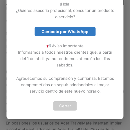
¡Hola!
Hay daños o problemas de los computadores portátiles Acer
¿Quieres asesoría profesional, consultar un producto
TravelMate 720 que se solucionan con solo realizar
o servicio?
mantenimiento a su ventilador interno.
Contacto por WhatsApp
Problemas como recalentamiento, apagado repentino o
lentitud, son algunos de los errores o problemas causados por
Aviso Importante
la falla del ventilador o suciedad en el mismo. Contamos con
Informamos a todos nuestros clientes que, a partir
expertos en mantenimiento y limpieza de ventiladores Acer
del 1 de abril, ya no tendremos atención los días
TravelMate 720 en Colombia.
sábados.
Limpiar por cuenta propia.
Es importante tener claro que la limpieza del ventilador de un
Agradecemos su comprensión y confianza. Estamos
Acer TravelMate 720 no se puede tomar a la ligera. Si no tiene
comprometidos en seguir brindándoles el mejor
los conocimientos y la herramienta necesaria para realizar esta
servicio dentro de este nuevo horario.
labor, lo mejor es abstenerse de realizarla, ya que podemos
ocasionar un daño serio en el ventilador Acer TravelMate o en
Cerrar
el equipo Acer TravelMate 720.
En ocasiones los usuarios de Acer TravelMate intentan limpiar
o soplar el ventilador de un Acer TravelMate 720 desde la