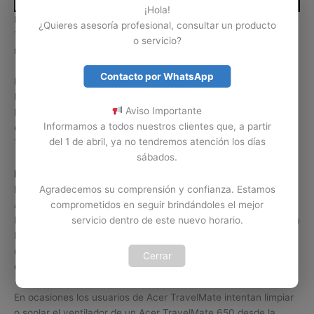
¡Hola!
Hay daños o problemas de los computadores portátiles Acer
¿Quieres asesoría profesional, consultar un producto
TravelMate 650 que se solucionan con solo realizar
o servicio?
mantenimiento a su ventilador interno.
Contacto por WhatsApp
Problemas como recalentamiento, apagado repentino o
lentitud, son algunos de los errores o problemas causados por
Aviso Importante
la falla del ventilador o suciedad en el mismo. Contamos con
Informamos a todos nuestros clientes que, a partir
expertos en mantenimiento y limpieza de ventiladores Acer
del 1 de abril, ya no tendremos atención los días
TravelMate 650 en Colombia.
sábados.
Limpiar por cuenta propia.
Es importante tener claro que la limpieza del ventilador de un
Agradecemos su comprensión y confianza. Estamos
Acer TravelMate 650 no se puede tomar a la ligera. Si no tiene
comprometidos en seguir brindándoles el mejor
los conocimientos y la herramienta necesaria para realizar esta
servicio dentro de este nuevo horario.
labor, lo mejor es abstenerse de realizarla, ya que podemos
ocasionar un daño serio en el ventilador Acer TravelMate o en
Cerrar
el equipo Acer TravelMate 650.
En ocasiones los usuarios de Acer TravelMate intentan limpiar
o soplar el ventilador de un Acer TravelMate 650 desde la