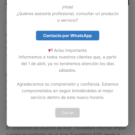
¡Hola!
Hay daños o problemas de los computadores portátiles Acer
¿Quieres asesoría profesional, consultar un producto
TravelMate 6291 que se solucionan con solo realizar
o servicio?
mantenimiento a su ventilador interno.
Problemas como recalentamiento, apagado repentino o
Contacto por WhatsApp
lentitud, son algunos de los errores o problemas causados por
la falla del ventilador o suciedad en el mismo. Contamos con
Aviso Importante
expertos en mantenimiento y limpieza de ventiladores Acer
Informamos a todos nuestros clientes que, a partir
TravelMate 6291 en Colombia.
del 1 de abril, ya no tendremos atención los días
sábados.
Limpiar por cuenta propia.
Es importante tener claro que la limpieza del ventilador de un
Agradecemos su comprensión y confianza. Estamos
Acer TravelMate 6291 no se puede tomar a la ligera. Si no
comprometidos en seguir brindándoles el mejor
tiene los conocimientos y la herramienta necesaria para
servicio dentro de este nuevo horario.
realizar esta labor, lo mejor es abstenerse de realizarla, ya que
podemos ocasionar un daño serio en el ventilador Acer
Cerrar
TravelMate o en el equipo Acer TravelMate 6291.
En ocasiones los usuarios de Acer TravelMate intentan limpiar
o soplar el ventilador de un Acer TravelMate 6291 desde la