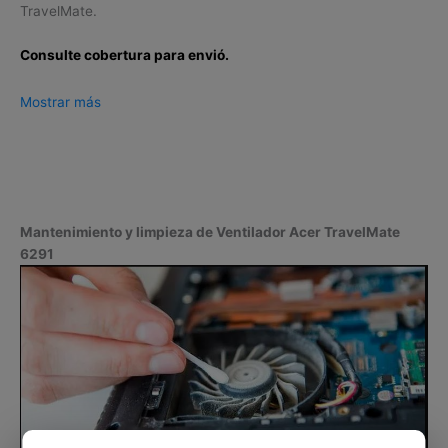
TravelMate.
Consulte cobertura para envió.
Leticia, Medellín, Arauca, Barranquilla, Cartagena, Tunja,
Mostrar más
Manizales, Florencia, Yopal, Popayán, Valledupar, Quibdó,
Montería, Bogotá, Inírida, San José del Guaviare, Neiva,
Riohacha, Santa Marta, Villavicencio, Pasto, Cúcuta, Mocoa,
Armenia, Pereira, San Andrés, Bucaramanga, Sincelejo,
Ibagué, Cali, Mitú, Puerto Carreño.
Mantenimiento y limpieza de Ventilador Acer TravelMate
6291