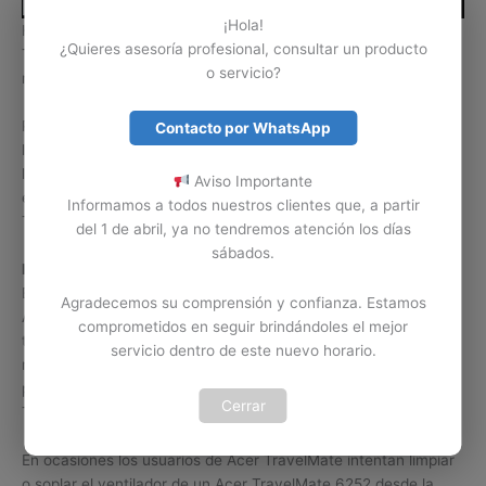
¡Hola!
Hay daños o problemas de los computadores portátiles Acer
¿Quieres asesoría profesional, consultar un producto
TravelMate 6252 que se solucionan con solo realizar
o servicio?
mantenimiento a su ventilador interno.
Problemas como recalentamiento, apagado repentino o
Contacto por WhatsApp
lentitud, son algunos de los errores o problemas causados por
la falla del ventilador o suciedad en el mismo. Contamos con
Aviso Importante
expertos en mantenimiento y limpieza de ventiladores Acer
Informamos a todos nuestros clientes que, a partir
TravelMate 6252 en Colombia.
del 1 de abril, ya no tendremos atención los días
sábados.
Limpiar por cuenta propia.
Es importante tener claro que la limpieza del ventilador de un
Agradecemos su comprensión y confianza. Estamos
Acer TravelMate 6252 no se puede tomar a la ligera. Si no
comprometidos en seguir brindándoles el mejor
tiene los conocimientos y la herramienta necesaria para
servicio dentro de este nuevo horario.
realizar esta labor, lo mejor es abstenerse de realizarla, ya que
podemos ocasionar un daño serio en el ventilador Acer
Cerrar
TravelMate o en el equipo Acer TravelMate 6252.
En ocasiones los usuarios de Acer TravelMate intentan limpiar
o soplar el ventilador de un Acer TravelMate 6252 desde la