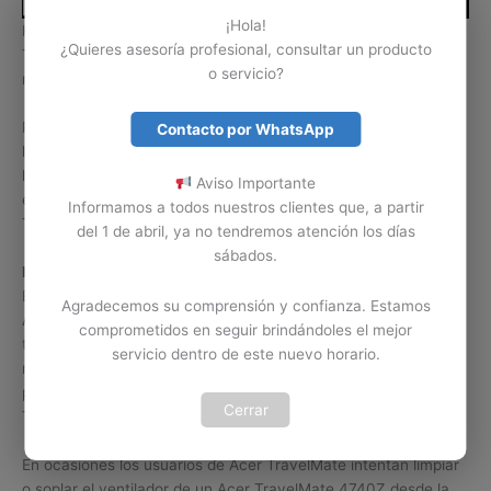
¡Hola!
Hay daños o problemas de los computadores portátiles Acer
¿Quieres asesoría profesional, consultar un producto
TravelMate 4740Z que se solucionan con solo realizar
o servicio?
mantenimiento a su ventilador interno.
Problemas como recalentamiento, apagado repentino o
Contacto por WhatsApp
lentitud, son algunos de los errores o problemas causados por
la falla del ventilador o suciedad en el mismo. Contamos con
Aviso Importante
expertos en mantenimiento y limpieza de ventiladores Acer
Informamos a todos nuestros clientes que, a partir
TravelMate 4740Z en Colombia.
del 1 de abril, ya no tendremos atención los días
sábados.
Limpiar por cuenta propia.
Es importante tener claro que la limpieza del ventilador de un
Agradecemos su comprensión y confianza. Estamos
Acer TravelMate 4740Z no se puede tomar a la ligera. Si no
comprometidos en seguir brindándoles el mejor
tiene los conocimientos y la herramienta necesaria para
servicio dentro de este nuevo horario.
realizar esta labor, lo mejor es abstenerse de realizarla, ya que
podemos ocasionar un daño serio en el ventilador Acer
Cerrar
TravelMate o en el equipo Acer TravelMate 4740Z.
En ocasiones los usuarios de Acer TravelMate intentan limpiar
o soplar el ventilador de un Acer TravelMate 4740Z desde la