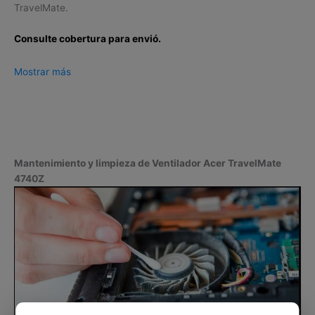
TravelMate.
Consulte cobertura para envió.
Leticia, Medellín, Arauca, Barranquilla, Cartagena, Tunja,
Mostrar más
Manizales, Florencia, Yopal, Popayán, Valledupar, Quibdó,
Montería, Bogotá, Inírida, San José del Guaviare, Neiva,
Riohacha, Santa Marta, Villavicencio, Pasto, Cúcuta, Mocoa,
Armenia, Pereira, San Andrés, Bucaramanga, Sincelejo,
Ibagué, Cali, Mitú, Puerto Carreño.
Mantenimiento y limpieza de Ventilador Acer TravelMate
4740Z