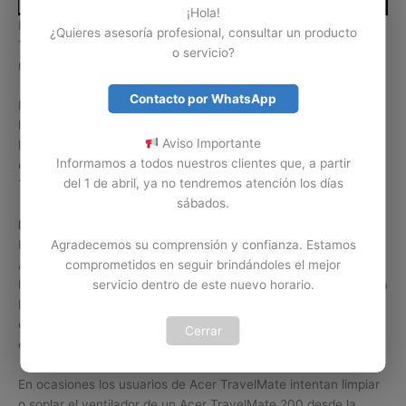
¡Hola!
Hay daños o problemas de los computadores portátiles Acer
¿Quieres asesoría profesional, consultar un producto
TravelMate 200 que se solucionan con solo realizar
o servicio?
mantenimiento a su ventilador interno.
Contacto por WhatsApp
Problemas como recalentamiento, apagado repentino o
lentitud, son algunos de los errores o problemas causados por
Aviso Importante
la falla del ventilador o suciedad en el mismo. Contamos con
Informamos a todos nuestros clientes que, a partir
expertos en mantenimiento y limpieza de ventiladores Acer
del 1 de abril, ya no tendremos atención los días
TravelMate 200 en Colombia.
sábados.
Limpiar por cuenta propia.
Es importante tener claro que la limpieza del ventilador de un
Agradecemos su comprensión y confianza. Estamos
Acer TravelMate 200 no se puede tomar a la ligera. Si no tiene
comprometidos en seguir brindándoles el mejor
los conocimientos y la herramienta necesaria para realizar esta
servicio dentro de este nuevo horario.
labor, lo mejor es abstenerse de realizarla, ya que podemos
ocasionar un daño serio en el ventilador Acer TravelMate o en
Cerrar
el equipo Acer TravelMate 200.
En ocasiones los usuarios de Acer TravelMate intentan limpiar
o soplar el ventilador de un Acer TravelMate 200 desde la