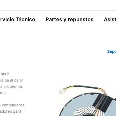
rvicio Técnico
Partes y repuestos
Asis
Sopo
ente?
sipa el calor
ta problemas
smo.
 ventiladores
ladores para