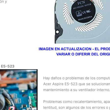
ón y
nja, Manizales,
ría, Bogotá,
¡Hola!
a Marta,
¿Quieres asesoría profesional, consultar un producto o
a, San Andrés,
servicio?
arreño.
e E5-523
Contacto por WhatsApp
Hay daños o problemas de los computa
Aviso Importante
Acer Aspire E5-523 que se solucionan 
Informamos a todos nuestros clientes que, a partir del 1 de
mantenimiento a su ventilador interno
abril, ya no tendremos atención los días sábados.
Problemas como recalentamiento, apa
Agradecemos su comprensión y confianza. Estamos
lentitud, son algunos de los errores o