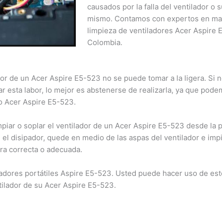
comprometidos en seguir brindándoles el mejor servicio
causados por la falla del ventilador o 
dentro de este nuevo horario.
mismo. Contamos con expertos en ma
limpieza de ventiladores Acer Aspire
Cerrar
Colombia.
dor de un Acer Aspire E5-523 no se puede tomar a la ligera. Si n
ar esta labor, lo mejor es abstenerse de realizarla, ya que pod
po Acer Aspire E5-523.
piar o soplar el ventilador de un Acer Aspire E5-523 desde la p
el disipador, quede en medio de las aspas del ventilador e imp
ra correcta o adecuada.
adores portátiles Aspire E5-523. Usted puede hacer uso de este
ntilador de su Acer Aspire E5-523.