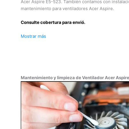
Acer Aspire E5-523. También contamos con instalaci
mantenimiento para ventiladores Acer Aspire.
Consulte cobertura para envió.
Mostrar más
Leticia, Medellín, Arauca, Barranquilla, Cartagena, Tu
Florencia, Yopal, Popayán, Valledupar, Quibdó, Monte
Inírida, San José del Guaviare, Neiva, Riohacha, Sant
Villavicencio, Pasto, Cúcuta, Mocoa, Armenia, Pereir
Bucaramanga, Sincelejo, Ibagué, Cali, Mitú, Puerto C
Mantenimiento y limpieza de Ventilador Acer Aspir