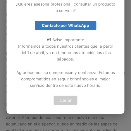
mantenimiento a su ventilador interno.
¿Quieres asesoría profesional, consultar un producto
o servicio?
Problemas como recalentamiento, apagado repentino o
lentitud, son algunos de los errores o problemas causados por
Contacto por WhatsApp
la falla del ventilador o suciedad en el mismo. Contamos con
expertos en mantenimiento y limpieza de ventiladores Acer
Aviso Importante
Aspire E5-476 en Colombia.
Informamos a todos nuestros clientes que, a partir
del 1 de abril, ya no tendremos atención los días
Limpiar por cuenta propia.
sábados.
Es importante tener claro que la limpieza del ventilador de un
Acer Aspire E5-476 no se puede tomar a la ligera. Si no tiene
los conocimientos y la herramienta necesaria para realizar esta
Agradecemos su comprensión y confianza. Estamos
labor, lo mejor es abstenerse de realizarla, ya que podemos
comprometidos en seguir brindándoles el mejor
ocasionar un daño serio en el ventilador Acer Aspire o en el
servicio dentro de este nuevo horario.
equipo Acer Aspire E5-476.
Cerrar
En ocasiones los usuarios de Acer Aspire intentan limpiar o
soplar el ventilador de un Acer Aspire E5-476 desde la parte
exterior. Esto puede ocasionar que el polvo que esta
acumulado en el disipador, quede en medio de las aspas del
ventilador e impida su correcto funcionamiento, impidiendo