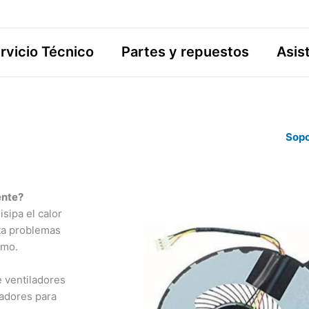
rvicio Técnico
Partes y repuestos
Asis
Sopo
ente?
sipa el calor
ta problemas
smo.
 ventiladores
ladores para