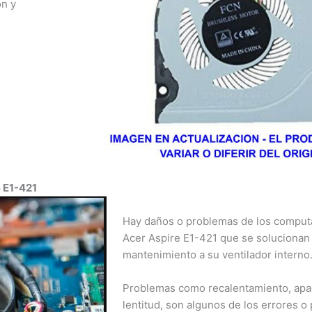
ón y
nja, Manizales,
ría, Bogotá,
¡Hola!
a Marta,
¿Quieres asesoría profesional, consultar un producto o
a, San Andrés,
servicio?
arreño.
Contacto por WhatsApp
e E1-421
Hay daños o problemas de los computa
Aviso Importante
Acer Aspire E1-421 que se solucionan 
Informamos a todos nuestros clientes que, a partir del 1 de
mantenimiento a su ventilador interno
abril, ya no tendremos atención los días sábados.
Problemas como recalentamiento, apa
Agradecemos su comprensión y confianza. Estamos
lentitud, son algunos de los errores o
comprometidos en seguir brindándoles el mejor servicio