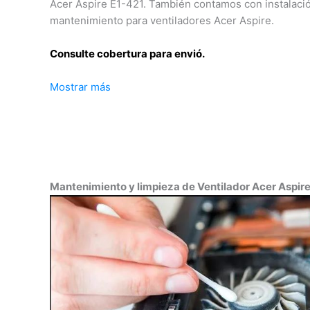
Acer Aspire E1-421. También contamos con instalaci
mantenimiento para ventiladores Acer Aspire.
Consulte cobertura para envió.
Mostrar más
Leticia, Medellín, Arauca, Barranquilla, Cartagena, Tu
Florencia, Yopal, Popayán, Valledupar, Quibdó, Monte
Inírida, San José del Guaviare, Neiva, Riohacha, Sant
Villavicencio, Pasto, Cúcuta, Mocoa, Armenia, Pereir
Bucaramanga, Sincelejo, Ibagué, Cali, Mitú, Puerto C
Mantenimiento y limpieza de Ventilador Acer Aspir