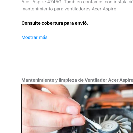
Acer Aspire 4745G. También contamos con instalaci
mantenimiento para ventiladores Acer Aspire.
Consulte cobertura para envió.
Mostrar más
Leticia, Medellín, Arauca, Barranquilla, Cartagena, Tu
Florencia, Yopal, Popayán, Valledupar, Quibdó, Monte
Inírida, San José del Guaviare, Neiva, Riohacha, Sant
Villavicencio, Pasto, Cúcuta, Mocoa, Armenia, Pereir
Bucaramanga, Sincelejo, Ibagué, Cali, Mitú, Puerto C
Mantenimiento y limpieza de Ventilador Acer Aspir