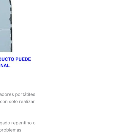
dores portátiles
on solo realizar
.
gado repentino o
 problemas