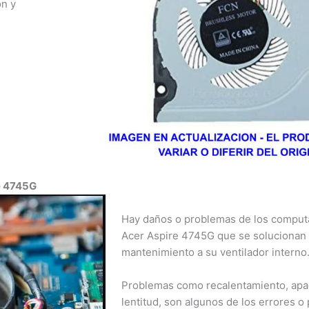
ón y
nja, Manizales,
ría, Bogotá,
¡Hola!
a Marta,
¿Quieres asesoría profesional, consultar un producto o
a, San Andrés,
servicio?
arreño.
Contacto por WhatsApp
e 4745G
Hay daños o problemas de los computa
Aviso Importante
Acer Aspire 4745G que se solucionan c
Informamos a todos nuestros clientes que, a partir del 1 de
mantenimiento a su ventilador interno
abril, ya no tendremos atención los días sábados.
Problemas como recalentamiento, apa
Agradecemos su comprensión y confianza. Estamos
lentitud, son algunos de los errores o
comprometidos en seguir brindándoles el mejor servicio