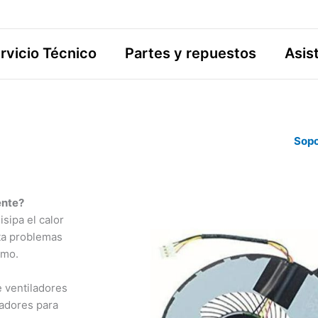
rvicio Técnico
Partes y repuestos
Asis
Sopo
ente?
sipa el calor
ta problemas
smo.
 ventiladores
ladores para